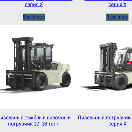
серия Х
серия Х
Read more
Read more
изельный тяжёлый вилочный
Дизельный погрузчик 
погрузчик 12-16 тонн
серия Х