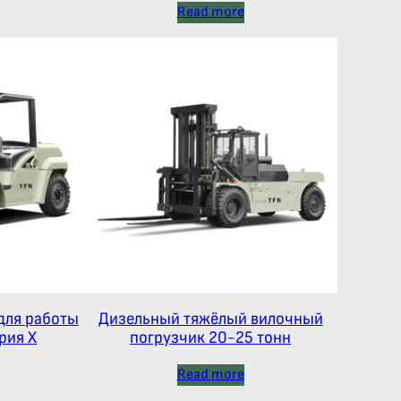
Read more
для работы
Дизельный тяжёлый вилочный
рия Х
погрузчик 20-25 тонн
Read more