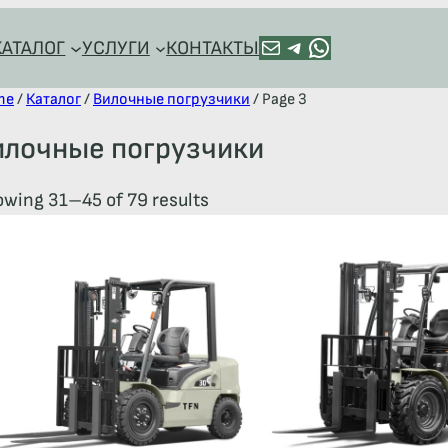
ПОЧТА
TELEGRAM
HTTPS://WA.ME/+79128918544
КАТАЛОГ
УСЛУГИ
КОНТАКТЫ
me
/
Каталог
/
Вилочные погрузчики
/ Page 3
илочные погрузчики
wing 31–45 of 79 results