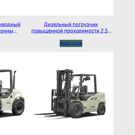
иводный
Дизельный погрузчик
тонны
повышенной проходимости 2,5-
димости
3,5 тонны
Read more