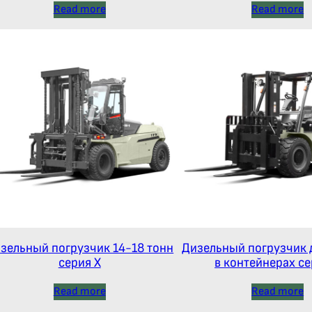
Read more
Read more
зельный погрузчик 14-18 тонн
Дизельный погрузчик 
серия Х
в контейнерах се
Read more
Read more