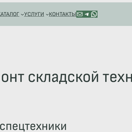
ПОЧТА
TELEGRAM
HTTPS://WA.ME/+79128918544
КАТАЛОГ
УСЛУГИ
КОНТАКТЫ
онт складской тех
 спецтехники