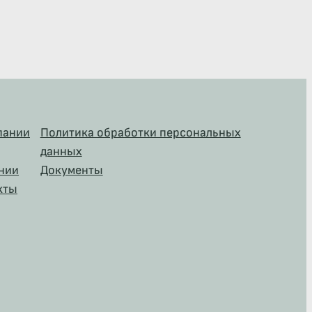
пании
Политика обработки персональных
данных
нии
Документы
кты