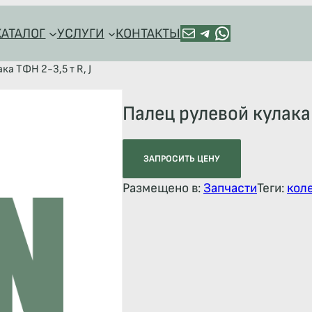
ПОЧТА
TELEGRAM
HTTPS://WA.ME/+79128918544
КАТАЛОГ
УСЛУГИ
КОНТАКТЫ
ка ТФН 2-3,5 т R, J
Палец рулевой кулака 
ЗАПРОСИТЬ ЦЕНУ
Размещено в:
Запчасти
Теги:
кол