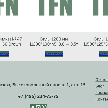
вилка) № 47
Вилы 1200 мм
Вилы 1
Н50 Crown
(1200*100*45) 3,0 — 3,5т
(1500*125*50
 more
Read more
Read
О ком
осква, Высоковольтный проезд 1, стр. 15,
Блог
компа
+7 (495) 234-75-75
Конта
Telegram
Почта
WhatsApp