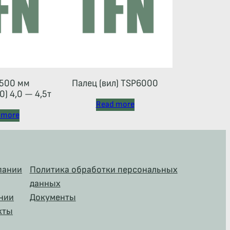
500 мм
Палец (вил) TSP6000
) 4,0 — 4,5т
Read more
 more
пании
Политика обработки персональных
данных
нии
Документы
кты