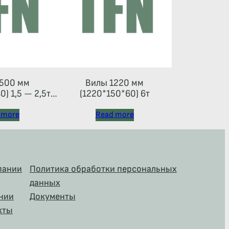
500 мм
Вилы 1220 мм
) 1,5 — 2,5т
(1220*150*60) 6т
 тип 2A)
 more
Read more
пании
Политика обработки персональных
данных
нии
Документы
кты