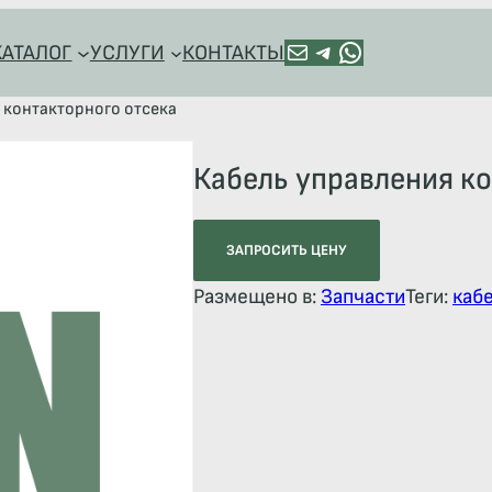
ПОЧТА
TELEGRAM
HTTPS://WA.ME/+79128918544
КАТАЛОГ
УСЛУГИ
КОНТАКТЫ
 контакторного отсека
Кабель управления ко
ЗАПРОСИТЬ ЦЕНУ
Размещено в:
Запчасти
Теги:
каб