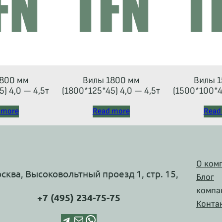
800 мм
Вилы 1800 мм
Вилы 1
) 4,0 — 4,5т
(1800*125*45) 4,0 — 4,5т
(1500*100*40
(каретка
 more
Read more
Read
О ком
осква, Высоковольтный проезд 1, стр. 15,
Блог
компа
+7 (495) 234-75-75
Конта
Telegram
Почта
WhatsApp