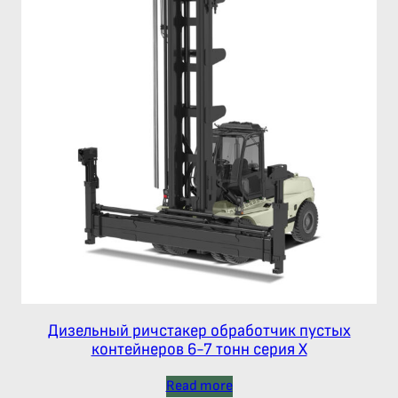
Дизельный ричстакер обработчик пустых
контейнеров 6-7 тонн серия Х
Read more